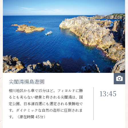
尖閣湾揚島遊園
相川地区から車で15分ほど。フィヨルドに勝
13:45
るとも劣らない絶景と称される尖閣湾は、国
定公園、日本渚百選にも選定される景勝地で
す。ダイナミックな自然の造形に圧倒されま
す。（滞在時間 45分）