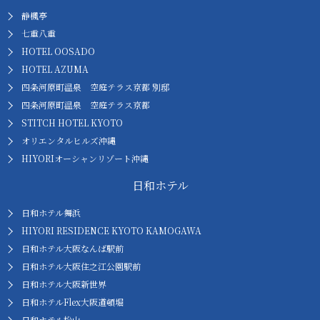
静楓亭
七重八重
HOTEL OOSADO
HOTEL AZUMA
四条河原町温泉 空庭テラス京都 別邸
四条河原町温泉 空庭テラス京都
STITCH HOTEL KYOTO
オリエンタルヒルズ沖縄
HIYORIオーシャンリゾート沖縄
日和ホテル
日和ホテル舞浜
HIYORI RESIDENCE KYOTO KAMOGAWA
日和ホテル大阪なんば駅前
日和ホテル大阪住之江公園駅前
日和ホテル大阪新世界
日和ホテルFlex大阪道頓堀
日和ホテル松山