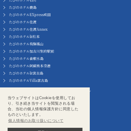
たびのホテル鹿島
たびのホテルEXpress成田
たびのホテル佐渡
たびのホテル佐渡Annex
たびのホテルlit松本
たびのホテル飛騨高山
たびのホテル加古川別府駅前
たびのホテル倉敷水島
たびのホテル阿蘇熊本空港
たびのホテルlit宮古島
たびのホテルVilla宮古島
オリジナルコレクション
当ウェブサイトはCookieを使用してお
スプリングサニーホテル名古屋常滑駅前
り、引き続き当サイトを閲覧される場
合、当社の個人情報保護方針に同意した
長野リンデンプラザホテル
ものといたします。
佐渡 ドンデン高原ロッジ 自然リゾート
個人情報のお取り扱いについて
神戸プラザホテル